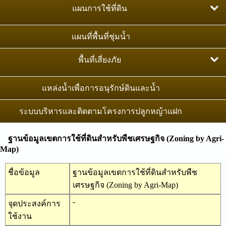
ภาพถ่ายออร์โธสีเชิงเลข มาตราส่วน 1:25,000
แผนการใช้ที่ดิน
แผนที่ปริมาณคาร์บอนในดิน
แผนที่เส้นชั้นความสูงเชิงเลข มาตราส่วน 1:4,000
แผนการใช้ที่ดินระดับตำบล
แผนที่พื้นที่ชุ่มน้ำ
แผนที่การแพร่กระจายของคราบเกลือภาคตะวันออกเฉียง
ภาพถ่ายทางอากาศสีเชิงเลข มาตราส่วน 1:25,000
เหนือ
แผนการใช้ที่ดินระดับลุ่มน้ำสาขา
พื้นที่เสี่ยงภัย
หมุดหลักฐานภาคที่ดิน
เขตการใช้ที่ดินพืชเศรษฐกิจ
พื้นที่เสี่ยงต่อการชะล้างพังทลายของดิน
แหล่งน้ำเพื่อการอนุรักษ์ดินและน้ำ
แผนที่จำแนกประเภทที่ดิน
พื้นที่น้ำท่วมซ้ำซาก
ระบบบริหารและติดตามโครงการปลูกหญ้าแฝก
แนวเขตป่าไม้ถาวร
พื้นที่แล้งซ้ำซาก
ฐานข้อมูลเขตการใช้ที่ดินสำหรับพืชเศรษฐกิจ (Zoning by Agri-
การสำรวจจัดทำสำมะโนที่ดิน
Map)
พื้นที่เสี่ยงต่อการเกิดดินถล่ม
แนวเขตป่าไม้ชุุมชนตามมติคณะรัฐมนตรี
ชื่อข้อมูล
ฐานข้อมูลเขตการใช้ที่ดินสำหรับพืช
เศรษฐกิจ (Zoning by Agri-Map)
-
จุดประสงค์การ
ใช้งาน